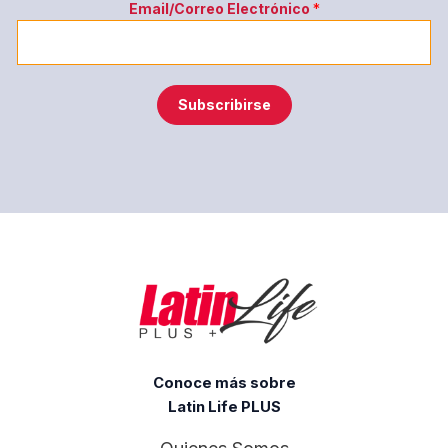
Email/Correo Electrónico
*
l
e
c
t
Subscribirse
r
ó
n
i
c
o
*
Conoce más sobre
Latin Life PLUS