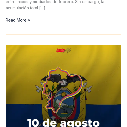
entre inicios y mediados de febrero. Sin embargo, la
acumulación total […]
Toronto
Read More »
se
prepara
para
un
invierno
2025–
2026
más
frío,
pero
con
menos
nieve