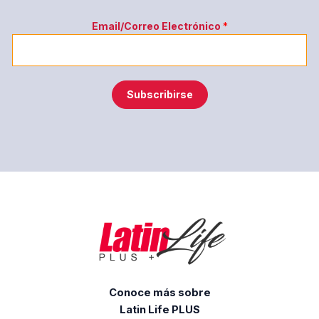
E
Email/Correo Electrónico
*
l
e
c
t
Subscribirse
r
ó
n
i
c
o
E
m
a
i
l
/
C
Conoce más sobre
o
Latin Life PLUS
r