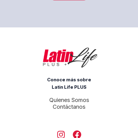
ó
n
i
c
o
Conoce más sobre
Latin Life PLUS
Quienes Somos
Contáctanos