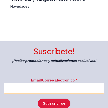
Novedades
Suscríbete!
¡Recibe promociones y actualizaciones exclusivas!
E
Email/Correo Electrónico
*
l
e
c
t
Subscribirse
r