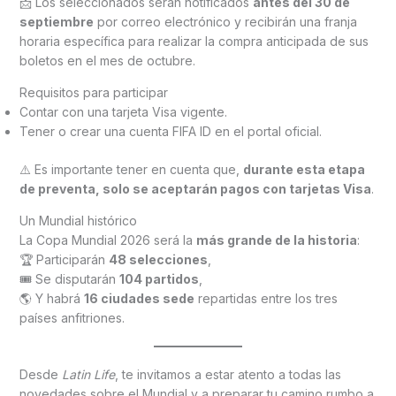
📩 Los seleccionados serán notificados
antes del 30 de
septiembre
por correo electrónico y recibirán una franja
horaria específica para realizar la compra anticipada de sus
boletos en el mes de octubre.
Requisitos para participar
Contar con una tarjeta Visa vigente.
Tener o crear una cuenta FIFA ID en el portal oficial.
⚠️ Es importante tener en cuenta que,
durante esta etapa
de preventa, solo se aceptarán pagos con tarjetas Visa
.
Un Mundial histórico
La Copa Mundial 2026 será la
más grande de la historia
:
🏆 Participarán
48 selecciones
,
🎟 Se disputarán
104 partidos
,
🌎 Y habrá
16 ciudades sede
repartidas entre los tres
países anfitriones.
Desde
Latin Life
, te invitamos a estar atento a todas las
novedades sobre el Mundial y a preparar tu camino rumbo a