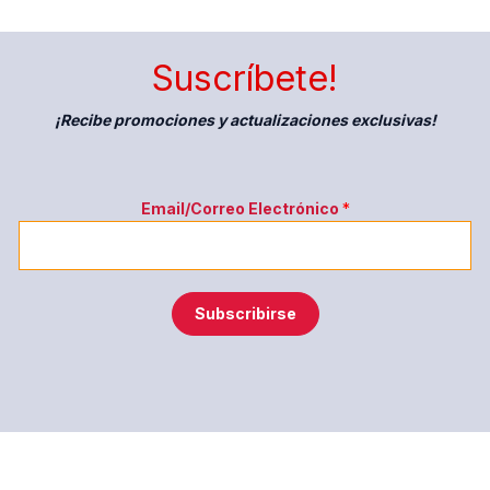
Suscríbete!
¡Recibe promociones y actualizaciones exclusivas!
E
Email/Correo Electrónico
*
l
e
c
t
Subscribirse
r
ó
n
i
c
o