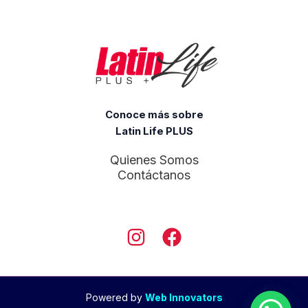
e
o
Conoce más sobre
Latin Life PLUS
Quienes Somos
Contáctanos
Powered by
Web Innovators