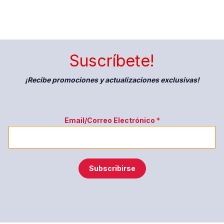
Suscríbete!
¡Recibe promociones y actualizaciones exclusivas!
E
Email/Correo Electrónico
*
m
a
i
l
Subscribirse
/
C
o
r
r