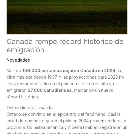
Canadá rompe récord histórico de
emigración
Novedades
Más de
106.000 personas dejaron Canadá en 2024
, la
cifra más alta desde 1967. Y las proyecciones para 2025 no
son alentadoras: solo en el primer trimestre del año ya
emigraron
27.000 canadienses
, marcando un nuevo
récord histórico.
Ontario lidera las salidas
Ontario se convirtió en el epicentro del fenómeno. Casi la
mitad de quienes dejaron el país en 2024 provenían de esta
provincia. Columbia Británica y Alberta también registraron un
nivel de emigración superior al esperado, superando su