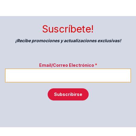
Suscríbete!
¡Recibe promociones y actualizaciones exclusivas!
E
Email/Correo Electrónico
*
l
e
c
t
Subscribirse
r
ó
n
i
c
o
E