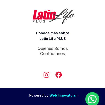
m
a
i
l
/
C
Conoce más sobre
o
Latin Life PLUS
r
r
Quienes Somos
e
Contáctanos
o
Powered by
Web Innovators